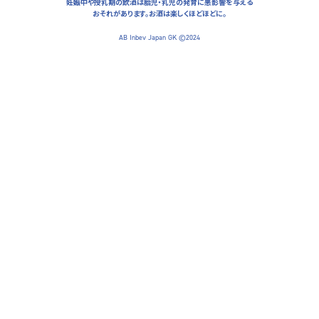
妊娠中や授乳期の飲酒は胎児・乳児の発育に悪影響を与える
レシア
おそれがあります。
お酒は楽しくほどほどに。
AB Inbev Japan GK ©2024
DRAUGHT
WHITE
ROSÉE
03-5144-8191
MAP
WEBSITE