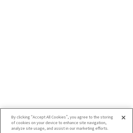
ヒューガルデン公式サイト
FOLLOW US ON
運営者情報
プライバシーポリシー
利用規約
お酒は20歳になってから。飲酒運転は法律で禁止されています。
妊娠中や授乳期の飲酒は胎児・乳児の発育に悪影響を与えるおそ
By clicking “Accept All Cookies”, you agree to the storing
れがあります。お酒は楽しくほどほどに。
of cookies on your device to enhance site navigation,
AB Inbev Japan GK ©2024
analyze site usage, and assist in our marketing efforts.