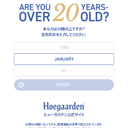
KUMAMOTO
MIYAZAKI
KAGOSHIMA
あなたは20歳以上ですか？
生年月日を入力してください。
TOKYO
E
N
T
E
R
E
N
T
E
R
江東区
ビレッジバンガードダイナー豊洲フ
ヒューガルデン公式サイト
ォレシア店
お酒は20歳になってから。飲酒運転は法律で禁止されています。
東京都江東区豊洲3-2-24 豊洲フォレシア1F豊洲フォ