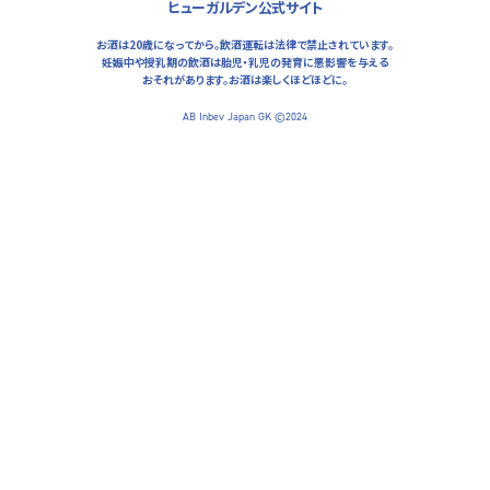
ヒューガルデン公式サイト
DRAUGHT
0.0
お酒は20歳になってから。飲酒運転は法律で禁止されています。
妊娠中や授乳期の飲酒は胎児・乳児の発育に悪影響を与える
おそれがあります。
お酒は楽しくほどほどに。
07-9868-1933
MAP
AB Inbev Japan GK ©2024
INSTAGRAM
神戸市
BRUGGE
兵庫県神戸市中央区北長狭通１丁目１−３
DRAUGHT
WHITE
ROSÉE
078-333-0887