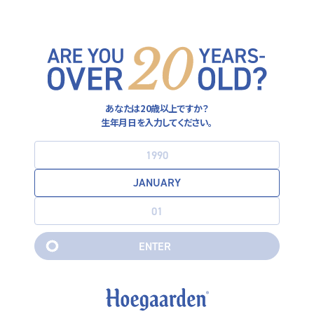
神戸市
サイオウガウマ
あなたは20歳以上ですか？
兵庫県神戸市中央区琴ノ緒町4丁目1-387
生年月日を入力してください。
070-8447-9534
MAP
INSTAGRAM
E
N
T
E
R
E
N
T
E
R
西宮市
Busy Bee Café
兵庫県西宮市南昭和町9-12