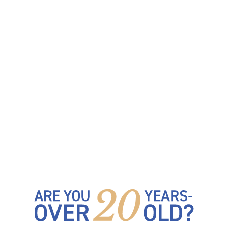
MIYAGI
SAITAMA
さいたま市
越谷市
KANAGAWA
AICHI
KYOTO
OSAKA
HYOGO
HIROSHIMA
FUKUOKA
KUMAMOTO
MIYAZAKI
KAGOSHIMA