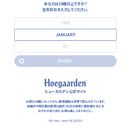
あなたは20歳以上ですか？
生年月日を入力してください。
SAITAMA
E
N
T
E
R
E
N
T
E
R
越谷市
南越谷 ブルードルフィン
ヒューガルデン公式サイト
DRAUGHT
お酒は20歳になってから。飲酒運転は法律で禁止されています。
妊娠中や授乳期の飲酒は胎児・乳児の発育に悪影響を与える
04-8966-2323
MAP
おそれがあります。
お酒は楽しくほどほどに。
AB Inbev Japan GK ©2024
WEBSITE
INSTAGRAM