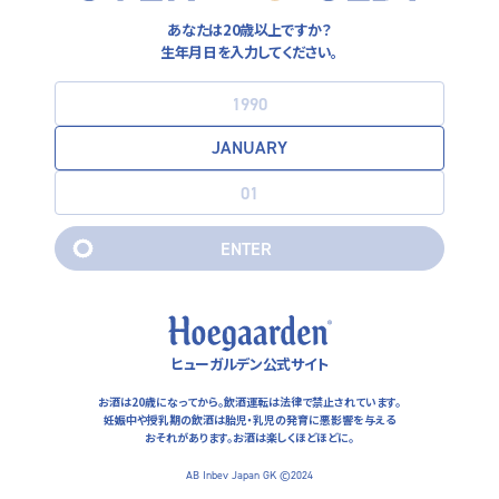
あなたは20歳以上ですか？
生年月日を入力してください。
HYOGO
E
N
T
E
R
E
N
T
E
R
西宮市
Busy Bee Café
兵庫県西宮市南昭和町9-12
ヒューガルデン公式サイト
DRAUGHT
0.0
お酒は20歳になってから。飲酒運転は法律で禁止されています。
妊娠中や授乳期の飲酒は胎児・乳児の発育に悪影響を与える
おそれがあります。
お酒は楽しくほどほどに。
07-9868-1933
MAP
AB Inbev Japan GK ©2024
INSTAGRAM