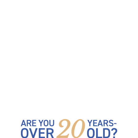
MIYAGI
SAITAMA
KANAGAWA
AICHI
KYOTO
OSAKA
HYOGO
神戸市
西宮市
HIROSHIMA
FUKUOKA
KUMAMOTO
MIYAZAKI
KAGOSHIMA