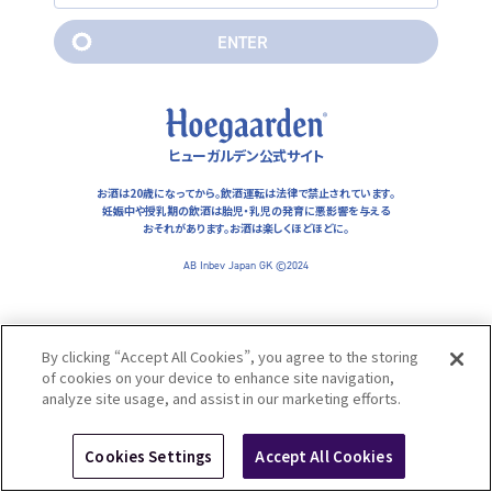
妊娠中や授乳期の飲酒は胎児・乳児の発育に悪影響を与えるおそ
れがあります。お酒は楽しくほどほどに。
E
N
T
E
R
AB Inbev Japan GK ©2024
E
N
T
E
R
ヒューガルデン公式サイト
お酒は20歳になってから。飲酒運転は法律で禁止されています。
妊娠中や授乳期の飲酒は胎児・乳児の発育に悪影響を与える
おそれがあります。
お酒は楽しくほどほどに。
AB Inbev Japan GK ©2024
By clicking “Accept All Cookies”, you agree to the storing
of cookies on your device to enhance site navigation,
analyze site usage, and assist in our marketing efforts.
Cookies Settings
Accept All Cookies