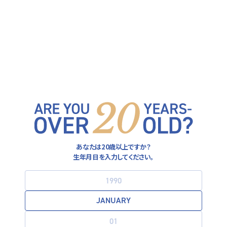
ヒューガルデン公式サイト
FOLLOW US ON
運営者情報
あなたは20歳以上ですか？
プライバシーポリシー
生年月日を入力してください。
利用規約
お酒は20歳になってから。飲酒運転は法律で禁止されています。