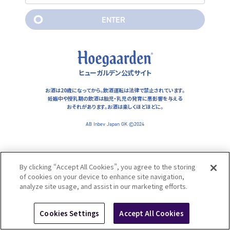
妊娠中や授乳期の飲酒は胎児・乳児の発育に悪影響を与えるおそ
れがあります。お酒は楽しくほどほどに。
E
N
T
E
R
AB Inbev Japan GK ©2024
E
N
T
E
R
ヒューガルデン公式サイト
お酒は20歳になってから。飲酒運転は法律で禁止されています。
妊娠中や授乳期の飲酒は胎児・乳児の発育に悪影響を与える
おそれがあります。
お酒は楽しくほどほどに。
AB Inbev Japan GK ©2024
By clicking “Accept All Cookies”, you agree to the storing
of cookies on your device to enhance site navigation,
analyze site usage, and assist in our marketing efforts.
Cookies Settings
Accept All Cookies