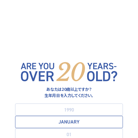
ヒューガルデン公式サイト
FOLLOW US ON
運営者情報
あなたは20歳以上ですか？
プライバシーポリシー
生年月日を入力してください。
利用規約
お酒は20歳になってから。飲酒運転は法律で禁止されています。