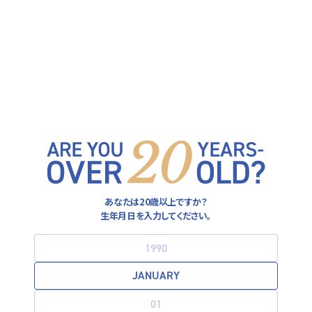
ヒューガルデン公式サイト
FOLLOW US ON
運営者情報
あなたは20歳以上ですか？
プライバシーポリシー
生年月日を入力してください。
利用規約
お酒は20歳になってから。飲酒運転は法律で禁止されています。
妊娠中や授乳期の飲酒は胎児・乳児の発育に悪影響を与えるおそ