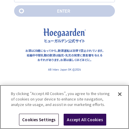
れがあります。お酒は楽しくほどほどに。
E
N
T
E
R
AB Inbev Japan GK ©2024
E
N
T
E
R
ヒューガルデン公式サイト
お酒は20歳になってから。飲酒運転は法律で禁止されています。
妊娠中や授乳期の飲酒は胎児・乳児の発育に悪影響を与える
おそれがあります。
お酒は楽しくほどほどに。
AB Inbev Japan GK ©2024
By clicking “Accept All Cookies”, you agree to the storing
of cookies on your device to enhance site navigation,
analyze site usage, and assist in our marketing efforts.
Cookies Settings
Accept All Cookies