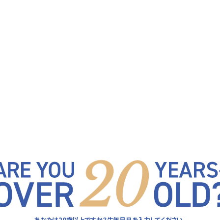
F
E
A
T
U
R
E
F
E
A
T
U
R
E
は楽しくほどほどに。
あなたは20歳以上ですか？
生年月日を入力してください。