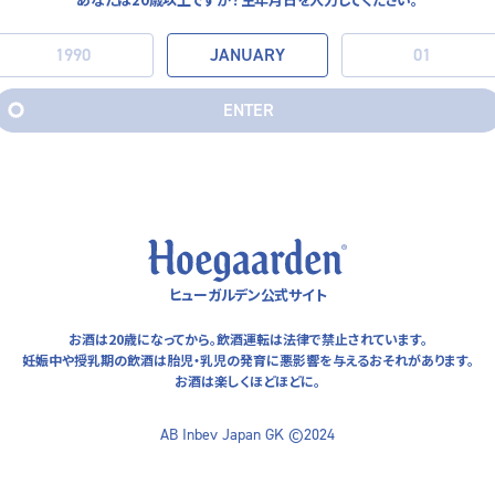
E
N
T
E
R
E
N
T
E
R
ヒューガルデン公式サイト
お酒は20歳になってから。飲酒運転は法律で禁止されています。
妊娠中や授乳期の飲酒は胎児・乳児の発育に悪影響を与える
おそれがあります。
お酒は楽しくほどほどに。
AB Inbev Japan GK ©2024