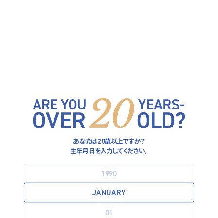
ヒューガルデン公式サイト
FOLLOW US ON
運営者情報
あなたは20歳以上ですか？
プライバシーポリシー
生年月日を入力してください。
利用規約
お酒は20歳になってから。飲酒運転は法律で禁止されています。