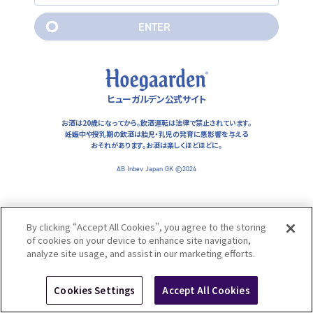
妊娠中や授乳期の飲酒は胎児・乳児の発育に悪影響を与えるおそ
れがあります。お酒は楽しくほどほどに。
E
N
T
E
R
AB Inbev Japan GK ©2024
E
N
T
E
R
ヒューガルデン公式サイト
お酒は20歳になってから。飲酒運転は法律で禁止されています。
妊娠中や授乳期の飲酒は胎児・乳児の発育に悪影響を与える
おそれがあります。
お酒は楽しくほどほどに。
AB Inbev Japan GK ©2024
By clicking “Accept All Cookies”, you agree to the storing
of cookies on your device to enhance site navigation,
analyze site usage, and assist in our marketing efforts.
Cookies Settings
Accept All Cookies