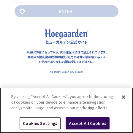
妊娠中や授乳期の飲酒は胎児・乳児の発育に悪影響を与えるおそ
れがあります。お酒は楽しくほどほどに。
E
N
T
E
R
AB Inbev Japan GK ©2024
E
N
T
E
R
ヒューガルデン公式サイト
お酒は20歳になってから。飲酒運転は法律で禁止されています。
妊娠中や授乳期の飲酒は胎児・乳児の発育に悪影響を与える
おそれがあります。
お酒は楽しくほどほどに。
AB Inbev Japan GK ©2024
By clicking “Accept All Cookies”, you agree to the storing
of cookies on your device to enhance site navigation,
analyze site usage, and assist in our marketing efforts.
Cookies Settings
Accept All Cookies