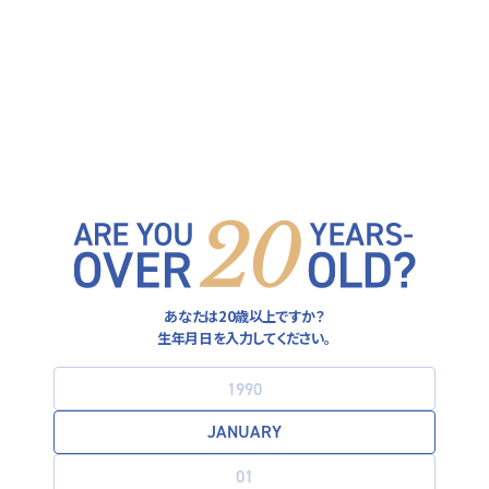
ヒューガルデン公式サイト
FOLLOW US ON
運営者情報
あなたは20歳以上ですか？
プライバシーポリシー
生年月日を入力してください。
利用規約
お酒は20歳になってから。飲酒運転は法律で禁止されています。