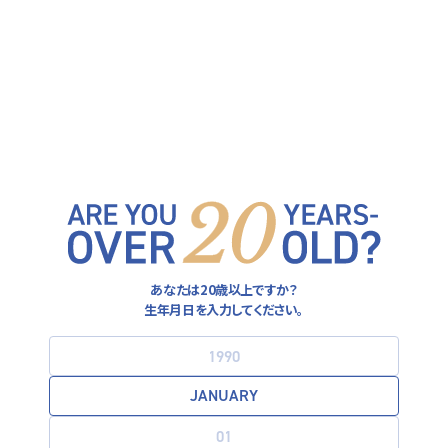
ヒューガルデン公式サイト
FOLLOW US ON
運営者情報
あなたは20歳以上ですか？
プライバシーポリシー
生年月日を入力してください。
利用規約
お酒は20歳になってから。飲酒運転は法律で禁止されています。