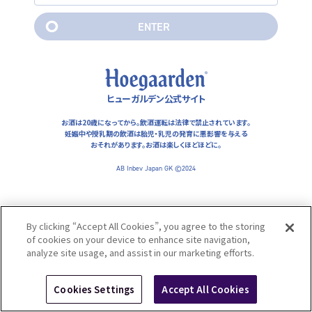
妊娠中や授乳期の飲酒は胎児・乳児の発育に悪影響を与えるおそ
れがあります。お酒は楽しくほどほどに。
E
N
T
E
R
AB Inbev Japan GK ©2024
E
N
T
E
R
ヒューガルデン公式サイト
お酒は20歳になってから。飲酒運転は法律で禁止されています。
妊娠中や授乳期の飲酒は胎児・乳児の発育に悪影響を与える
おそれがあります。
お酒は楽しくほどほどに。
AB Inbev Japan GK ©2024
By clicking “Accept All Cookies”, you agree to the storing
of cookies on your device to enhance site navigation,
analyze site usage, and assist in our marketing efforts.
Cookies Settings
Accept All Cookies