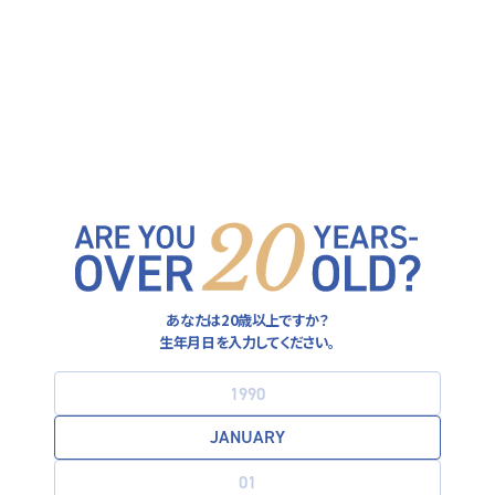
ヒューガルデン公式サイト
FOLLOW US ON
運営者情報
あなたは20歳以上ですか？
プライバシーポリシー
生年月日を入力してください。
利用規約
お酒は20歳になってから。飲酒運転は法律で禁止されています。