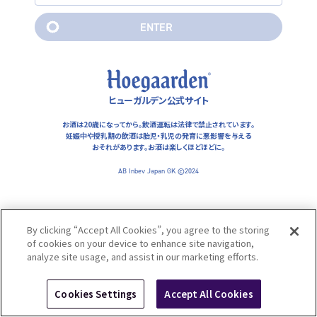
妊娠中や授乳期の飲酒は胎児・乳児の発育に悪影響を与えるおそ
れがあります。お酒は楽しくほどほどに。
E
N
T
E
R
AB Inbev Japan GK ©2024
E
N
T
E
R
ヒューガルデン公式サイト
お酒は20歳になってから。飲酒運転は法律で禁止されています。
妊娠中や授乳期の飲酒は胎児・乳児の発育に悪影響を与える
おそれがあります。
お酒は楽しくほどほどに。
AB Inbev Japan GK ©2024
By clicking “Accept All Cookies”, you agree to the storing
of cookies on your device to enhance site navigation,
analyze site usage, and assist in our marketing efforts.
Cookies Settings
Accept All Cookies