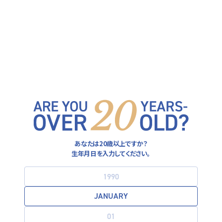
ヒューガルデン公式サイト
FOLLOW US ON
運営者情報
あなたは20歳以上ですか？
プライバシーポリシー
生年月日を入力してください。
利用規約
お酒は20歳になってから。飲酒運転は法律で禁止されています。