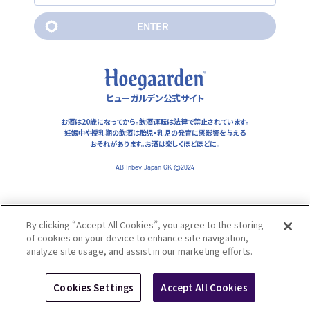
妊娠中や授乳期の飲酒は胎児・乳児の発育に悪影響を与えるおそ
れがあります。お酒は楽しくほどほどに。
E
N
T
E
R
AB Inbev Japan GK ©2024
E
N
T
E
R
ヒューガルデン公式サイト
お酒は20歳になってから。飲酒運転は法律で禁止されています。
妊娠中や授乳期の飲酒は胎児・乳児の発育に悪影響を与える
おそれがあります。
お酒は楽しくほどほどに。
AB Inbev Japan GK ©2024
By clicking “Accept All Cookies”, you agree to the storing
of cookies on your device to enhance site navigation,
analyze site usage, and assist in our marketing efforts.
Cookies Settings
Accept All Cookies