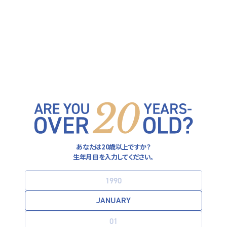
ヒューガルデン公式サイト
FOLLOW US ON
運営者情報
あなたは20歳以上ですか？
プライバシーポリシー
生年月日を入力してください。
利用規約
お酒は20歳になってから。飲酒運転は法律で禁止されています。
妊娠中や授乳期の飲酒は胎児・乳児の発育に悪影響を与えるおそ