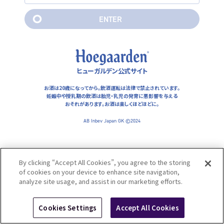
れがあります。お酒は楽しくほどほどに。
E
N
T
E
R
AB Inbev Japan GK ©2024
E
N
T
E
R
ヒューガルデン公式サイト
お酒は20歳になってから。飲酒運転は法律で禁止されています。
妊娠中や授乳期の飲酒は胎児・乳児の発育に悪影響を与える
おそれがあります。
お酒は楽しくほどほどに。
AB Inbev Japan GK ©2024
By clicking “Accept All Cookies”, you agree to the storing
of cookies on your device to enhance site navigation,
analyze site usage, and assist in our marketing efforts.
Cookies Settings
Accept All Cookies