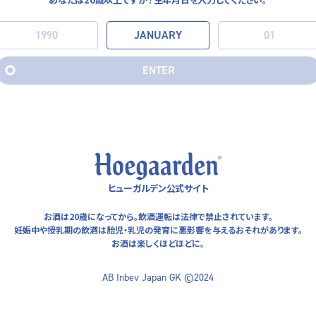
E
N
T
E
R
E
N
T
E
R
ヒューガルデン公式サイト
お酒は20歳になってから。飲酒運転は法律で禁止されています。
妊娠中や授乳期の飲酒は胎児・乳児の発育に悪影響を与える
おそれがあります。
お酒は楽しくほどほどに。
AB Inbev Japan GK ©2024