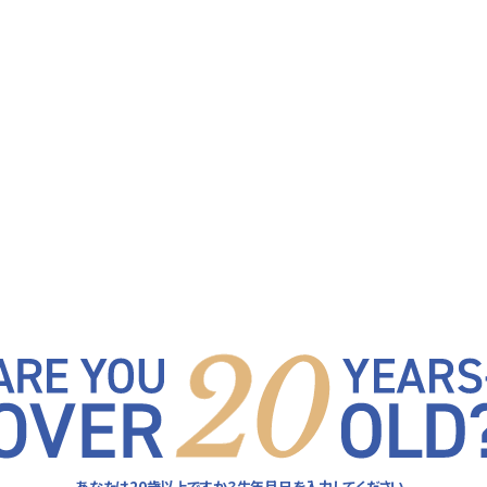
F
E
A
T
U
R
E
F
E
A
T
U
R
E
は楽しくほどほどに。
あなたは20歳以上ですか？
生年月日を入力してください。